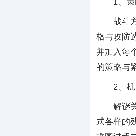
1、策略
战斗方面
格与攻防
并加入每
的策略与
2、机关
解谜关卡
式各样的