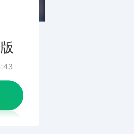
正版
6:43