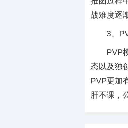
推图过程
战难度逐
3、PV
PVP模
态以及独
PVP更
肝不课，公