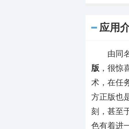
应用
由同名动
版
，很惊
术，在任
方正版也
刻，甚至
色有着进