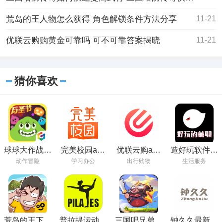
荒岛的王人物怎么获得 角色解锁条件方法分享
11-21
优联云购购黄金可靠吗 可不可靠答案揭晓
11-21
猜你喜欢
球球大作战最
完美校园app
优联云购app
造好玩软件下
新版本下载安
最新版下载
官方下载
载
动作冒险
学习办公
出行购物
生活服务
装2023
荒岛的王下载
普拉提运动安
三国吧兄弟手
钟久久最新版