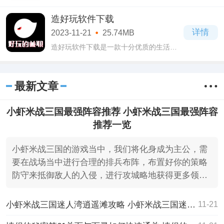
上购物软件，这款优联云购app官方下载软
件中涵盖了海量的商品资源，种类齐全且
造好玩软件下载
丰富，你们所需要的从中都是能找到的，
详情
2023-11-21
25.74MB
保证你
造好玩软件下载是一款十分优质的生活服
务软件，在这款造好玩软件下载软件中为
用户提供了许多免费的功能，并且可以自
由选择使用，致力于满足每位用户的需
最新文章
求，而且
小虾米战三国最强阵容推荐 小虾米战三国最强阵容
推荐一览
小虾米战三国的游戏当中，我们将化身成为主公，需
要在战场当中进行合理的排兵布阵，布置好你的策略
防守来抵御敌人的入侵，进行攻城略地获得更多领
土，最近有不少
小虾米战三国迷人湾逍遥滩攻略 小虾米战三国迷人湾逍遥滩攻略一览
11-21