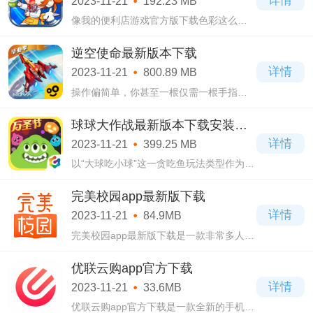
详情
2023-11-21
192.23 MB
术Q版
像我的便利店游戏官方版下载色彩这么丰
富，饱和度这么高的类型美术，真的超级
适合用来做模拟经营类型的游戏!这是给到
逆空使命最新版本下载
了初入其中的我们一间小小的，可自由编
详情
2023-11-21
800.89 MB
辑自
操作偏简单，你甚至一根仅需一根手指头
就能轻松完成所有的操作的逆空使命最新
版本下载，就是今天小编要着重介绍与安
球球大作战最新版本下载安装
利的休闲射击游戏了，有着炫酷的画面也
2023
详情
2023-11-21
399.25 MB
有着相
以“大球吃小球”这一贪吃鱼玩法类型作为了
自己的核心玩法的球球大作战最新版本下
载安装2023，是一款早在15年就已经上线
完美校园app最新版下载
的游戏，将“鱼”的形象设计成了外观多种多
详情
2023-11-21
84.9MB
完美校园app最新版下载是一款非常多人都
在使用的手机学习教育软件，很符合学生
使用，提供了很多免费的功能，你们的需
优联云购app官方下载
求都是可以得到满足的，不会让你感觉到
详情
2023-11-21
33.6MB
失望的
优联云购app官方下载是一款全新的手机线