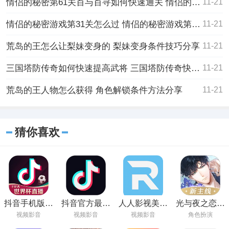
情侣的秘密第61关百与百寻如何快速通关 情侣的秘密第61关百与百寻快速通关的方法
11-21
情侣的秘密游戏第31关怎么过 情侣的秘密游戏第31关的通关攻略
11-21
荒岛的王怎么让梨妹变身的 梨妹变身条件技巧分享
11-21
三国塔防传奇如何快速提高武将 三国塔防传奇快速提高武将方方法
11-21
荒岛的王人物怎么获得 角色解锁条件方法分享
11-21
猜你喜欢
抖音手机版在
抖音官方最新
人人影视美剧
光与夜之恋免
线观看
版下载
APP免费版安
费官方版
视频影音
视频影音
视频影音
角色扮演
卓下载