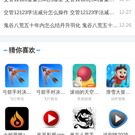
交管12123学法减分怎么操作 交管12123学法减分操作流程一览
12-27
鬼谷八荒五十年内怎么结丹升羽化 鬼谷八荒五十年内结丹升羽化方法
12-26
猜你喜欢
弓箭手对决最
弓箭手对决官
滚动的天空免
滑雪大冒险
新版下载
方正版下载
费下载
2024最新版
飞行射击
飞行射击
其他游戏
动作冒险
火焰视频app
疾风影视app
鬼谷八荒手机
追剧猫2025最