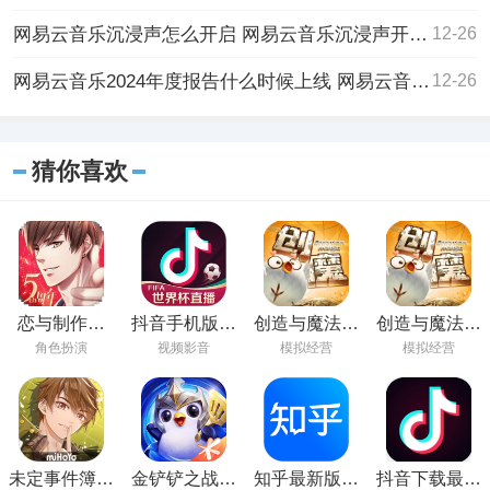
网易云音乐沉浸声怎么开启 网易云音乐沉浸声开启方法介绍
12-26
网易云音乐2024年度报告什么时候上线 网易云音乐2024年度报告上线时间一览
12-26
猜你喜欢
恋与制作人
抖音手机版在
创造与魔法手
创造与魔法下
2023免费下载
线观看
游下载最新版
载官方版
角色扮演
视频影音
模拟经营
模拟经营
未定事件簿最
金铲铲之战手
知乎最新版本
抖音下载最新