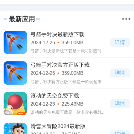
最新应用
弓箭手对决最新版下载
详情
2024-12-26
359.00MB
弓箭手对决最新版下载是一款可以随时让
你跟全国各地网友在线对决的射击游戏。
弓箭手对决最新版下载游戏中玩家的目的
弓箭手对决官方正版下载
就一个，规定回合内用手中的武器将对方
详情
2024-12-26
359.00MB
淘汰!
弓箭手对决官方正版下载是一款玩起来非
常有趣的休闲射击游戏。弓箭手对决官方
正版下载内容非常简单，就是你与其他玩
滚动的天空免费下载
家进行回合挑战，规则则是用箭将对方淘
详情
2024-12-26
225.43MB
汰掉!
滚动的天空免费下载是一款非常有挑战性
的音乐游戏。滚动的天空免费下载设计了
许多的关卡，不同的主题不同的音乐，玩
滑雪大冒险2024最新版
家也将迎接不同机关陷阱的挑战!