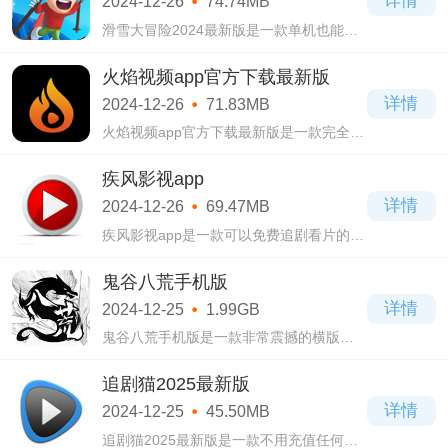
详情
2024-12-26
74.74MB
滑雪大冒险2024最新版是一款单机也能流
畅体验的休闲的动作游戏。滑雪大冒险
2024最新版游戏中给大家准备了许多的场
火焰视频app官方下载最新版
景地图，你可以前往不同的雪山挑战速度
详情
2024-12-26
71.83MB
的极限!
火焰视频app官方下载最新版是一款完全免
费的安卓端影视APP，平台内置了大量丰富
的视频资源，各种类型的影片栏目都是可
疾风影视app
以随便观看，每一种视频播放起来都可以
详情
2024-12-26
69.47MB
无限订
疾风影视app是一款可以免费追剧看片的观
影软件，用户们通过软件可以第一时间观
看最新影视，软件内置多个播放源，不用
鬼谷八荒手机版
担心看不到你想看的，大量精选的影片节
详情
2024-12-25
1.99GB
目全都
鬼谷八荒手机版是一款非常震撼的横版刷
子单人修仙冒险游戏。鬼谷八荒手机版游
戏中玩家可以体验的内容非常丰富，词条
追剧猫2025最新版
搭配，功法搭配，以及跟NPC结婚什么的!
详情
2024-12-25
45.50MB
追剧猫2025最新版是一款不用充值任何会