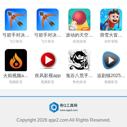
弓箭手对决最
弓箭手对决官
滚动的天空免
滑雪大冒险
新版下载
方正版下载
费下载
2024最新版
飞行射击
飞行射击
其他游戏
动作冒险
火焰视频app
疾风影视app
鬼谷八荒手机
追剧猫2025最
官方下载最新
版
新版
视频影音
视频影音
角色扮演
视频影音
版
Copyright
2026
qqe2.com All Rights Reserved.