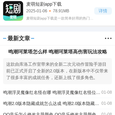
将体验全新不一样的御空对战，经典的修
麦萌短剧app下载
仙风格，各位玩家也可以开始你的修仙之
详情
2025-01-06
78.91MB
路。
麦萌短剧app下载是一款简单好用的热门高
清短剧播放应用。麦萌短剧app下载汇聚海
量优质短剧内容供各位挑选观看，题材丰
富万千，都是各类网文改编来的，还有原
最新文章
创的哦
鸣潮珂莱塔怎么样 鸣潮珂莱塔高伤害玩法攻略
这款由库洛工作室带来的全新二次元动作冒险手游目
前已正式开启了全新的2.0版本，在新版本中不仅带来
了很多丰富的成就任务，还新上线了很多角色。
鸣潮浮灵魔像红名怪在哪 鸣潮浮灵魔像红名怪位置一览
01-08
鸣潮2.0版本隐藏成就怎么达成 鸣潮2.0版本隐藏成就达成攻略
01-08
QQ音乐怎么修改主题颜色 QQ音乐修改主题颜色方法
01-08