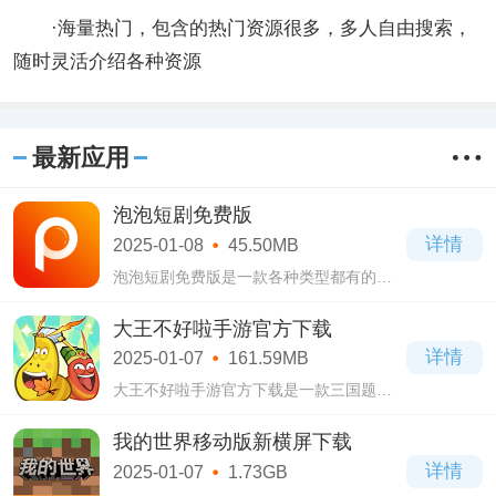
·海量热门，包含的热门资源很多，多人自由搜索，
随时灵活介绍各种资源
最新应用
泡泡短剧免费版
详情
2025-01-08
45.50MB
泡泡短剧免费版是一款各种类型都有的全
能型播放器，海量优质的短剧作品一网打
尽，可以满足广大用户日常的观看需求，
大王不好啦手游官方下载
全天24小时在线更新推送各种不同类型的
详情
2025-01-07
161.59MB
短剧作
大王不好啦手游官方下载是一款三国题材
的卡牌RPG手游。大王不好啦手游官方下
载这里你所熟悉的武将谋士，都将变成不
我的世界移动版新横屏下载
同的昆虫，不过战火依旧存在，而胜利者
详情
2025-01-07
1.73GB
也会是你