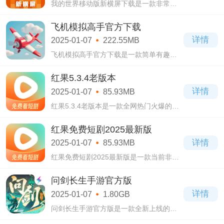
我的世界移动版新横屏下载是一款非常好
玩的像素冒险RPG手游。我的世界移动版
新横屏下载游戏提供庞大的像素世界，玩
飞机模拟高手官方下载
家可以随机生成世界自由探险哦!
详情
2025-01-07
222.55MB
飞机模拟高手官方下载是一款简单有趣的
休闲飞行游戏。飞机模拟高手官方下载游
戏中玩家会拥有各种各样的飞机可以解锁
红果5.3.4老版本
体验，而操作嘛，就是用弹弓将其弹射出
详情
2025-01-07
85.93MB
去!
红果5.3.4老版本是一款全网热门火爆的追
剧软件，首页排行榜单拥有超多精彩且热
门的短剧，各种热门好看的短剧任你选
红果免费短剧2025最新版
择，花样精彩的节目没有都可以肆无忌惮
详情
2025-01-07
85.93MB
的在线刷
红果免费短剧2025最新版是一款当前非常
热门的全新短剧视频软件，每位用户都可
以在线刷看各种小说，漫画，电影，短剧
问剑长生手游官方版
等等，超多丰富的视频内容都可以让你们
详情
2025-01-07
1.80GB
在这里
问剑长生手游官方版是一款全新上线的御
剑斗法放置修仙手游，在这款游戏中玩家