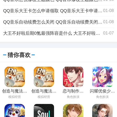
QQ音乐大王卡怎么申请领取 QQ音乐大王卡申请方法流程
01-08
QQ音乐自动续费怎么关闭 QQ音乐自动续费关闭方法
01-08
大王不好啦后期0氪最强阵容是什么 大王不好啦后期0氪最强阵容推荐
01-07
猜你喜欢
创造与魔法手
创造与魔法下
恋与制作人
闪耀优俊少女
游下载最新版
载官方版
2023免费下载
安卓最新版下
模拟经营
模拟经营
角色扮演
角色扮演
载