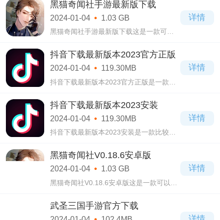
黑猫奇闻社手游最新版下载
详情
2024-01-04
1.03 GB
黑猫奇闻社手游最新版下载这是一款可以
让你快速的进行感受到多剧情交织的手
游。黑猫奇闻社手游最新版下载在这款游
抖音下载最新版本2023官方正版
戏中，玩家们将会观看到拥有不同解谜专
详情
2024-01-04
119.30MB
长的男主
抖音下载最新版本2023官方正版是一款超
级火爆的手机短视频播放软件，可以帮助
用户记录生活，各行各业在这里都可以看
抖音下载最新版本2023安装
到。
详情
2024-01-04
119.30MB
抖音下载最新版本2023安装是一款比较常
用的手机短视频软件，在这个信息化时
代，现在人人都拿着手机在无聊的时候刷
黑猫奇闻社V0.18.6安卓版
着视频，最多人使用的就是这款抖音下载
详情
2024-01-04
1.03 GB
最新版本20
黑猫奇闻社V0.18.6安卓版这是一款可以让
你探索到各种新奇的奇幻世界手游。黑猫
奇闻社V0.18.6安卓版在这款游戏中，玩家
武圣三国手游官方下载
们将会观看到写实场景，而且里面的每一
详情
2024-01-04
102.4MB
件事物就