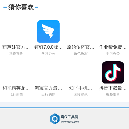
猜你喜欢
葫芦娃官方免
钉钉7.0.0版下
原始传奇官方
作业帮免费下
费下载
载
正版下载
载不用登录
动作冒险
学习办公
角色扮演
学习办公
和平精英龙狮
淘宝官方最新
知乎手机版
抖音下载最新
城版本下载
版本2023
2023官方下载
版本2023安装
飞行射击
出行购物
阅读资讯
视频影音