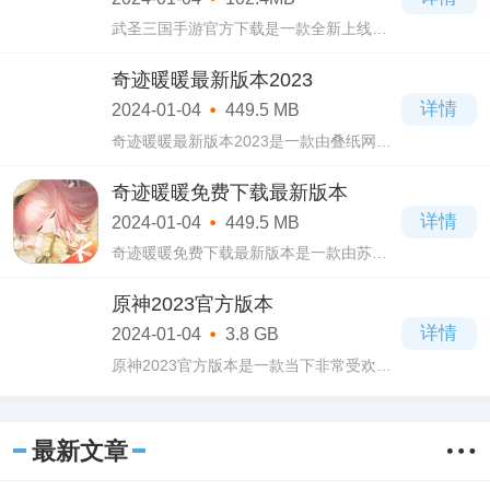
武圣三国手游官方下载是一款全新上线的
策略塔防类游戏，整个游戏以三国为题
材，汇集了三国各种名将，都是玩家们比
奇迹暖暖最新版本2023
较熟悉的角色，而且还可以重温三国历史
详情
2024-01-04
449.5 MB
故事。
奇迹暖暖最新版本2023是一款由叠纸网络
制作，腾讯游戏代理运营的非常受欢迎的
换装类手游，在奇迹暖暖最新版本2023游
奇迹暖暖免费下载最新版本
戏当中画风非常精致细腻，每一个人物都
详情
2024-01-04
449.5 MB
有专业的
奇迹暖暖免费下载最新版本是一款由苏州
叠纸网络科技有限公司制作，腾讯游戏独
家代理的非常受欢迎的换装养成类手游，
原神2023官方版本
在奇迹暖暖免费下载最新版本游戏当中你
详情
2024-01-04
3.8 GB
将扮演
原神2023官方版本是一款当下非常受欢迎
的米哈游出品的开放世界奇幻冒险类手
游，原神2023官方版本游戏当中你将扮演
哥哥或者妹妹男女不同的形象，因为与亲
最新文章
人失散而来