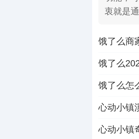
衷就是
还能直
心动小镇