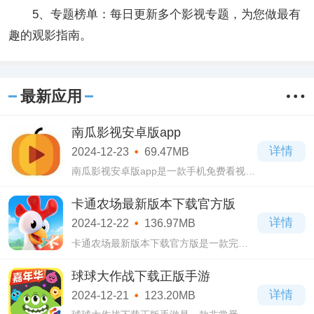
5、专题榜单：每日更新多个影视专题，为您做最有
趣的观影指南。
最新应用
南瓜影视安卓版app
详情
2024-12-23
69.47MB
南瓜影视安卓版app是一款手机免费看视频
的播放器，这里涵盖了一系列优秀的作
品，拥有海量的影视资源，资源更新速度
卡通农场最新版本下载官方版
快，物流那种类型的视频全都可以随便观
详情
2024-12-22
136.97MB
看。
卡通农场最新版本下载官方版是一款完美
模拟农场的休闲手游。卡通农场最新版本
下载官方版玩家可以参与种植、畜牧的诸
球球大作战下载正版手游
多时间当中，比如瓜果蔬菜的种植什么
详情
2024-12-21
123.20MB
的！