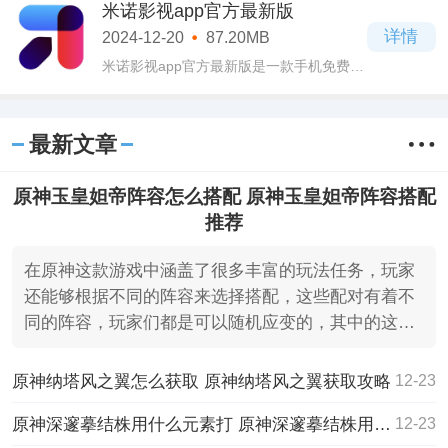
道包体下载游戏中玩家将化身球球在广袤
米诺影视app官方最新版
星空中与其他玩家展开生存角逐!
详情
2024-12-20
87.20MB
米诺影视app官方最新版是一款手机免费追
剧神器，这里聚合国内外最新影视内容，
你想看的这里统统都有，各种类型的影片
作品全都可以全方位满足每位朋友们的看
最新文章
片需求
原神玉皇妲帝阵容怎么搭配 原神玉皇妲帝阵容搭配
推荐
在原神这款游戏中涵盖了很多丰富的玩法任务，玩家
还能够根据不同的阵容来选择搭配，这些配对有着不
同的阵容，玩家们都是可以随机应变的，其中的这个
玉皇妲帝阵容
原神纳塔风之翼怎么获取 原神纳塔风之翼获取攻略
12-23
原神深邃摹结株用什么元素打 原神深邃摹结株用什么元素打介绍
12-23