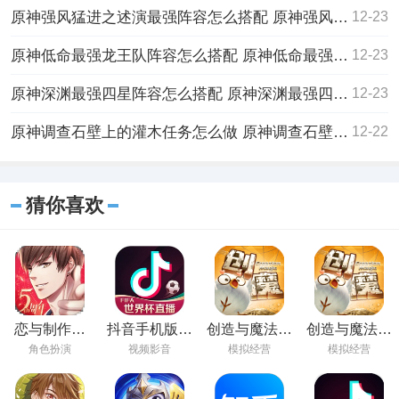
原神强风猛进之述演最强阵容怎么搭配 原神强风猛进之述演最强阵容搭配推荐
12-23
原神低命最强龙王队阵容怎么搭配 原神低命最强龙王队阵容推荐
12-23
原神深渊最强四星阵容怎么搭配 原神深渊最强四星阵容搭配一览
12-23
原神调查石壁上的灌木任务怎么做 原神调查石壁上的灌木任务攻略
12-22
猜你喜欢
恋与制作人
抖音手机版在
创造与魔法手
创造与魔法下
2023免费下载
线观看
游下载最新版
载官方版
角色扮演
视频影音
模拟经营
模拟经营