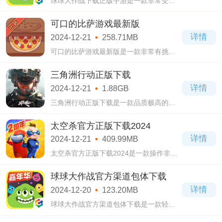
球球大作战下载正版手游是一款非常受欢
迎的休闲竞技游戏。球球大作战下载正版
手游游戏的基础玩法规则很简单，就是大
可口的比萨游戏最新版
球吃小球，尽可能的吞掉更多敌人成为第
详情
2024-12-21
258.71MB
一!
可口的比萨游戏最新版是一款非常有挑战
性的比萨店铺模拟游戏。可口的比萨游戏
最新版玩游戏中给大家准备了许多NPC顾
三角洲行动正版下载
客，你要做的就是根据他们的要求制作比
详情
2024-12-21
1.88GB
萨!
三角洲行动正版下载是一款品质极高的战
术射击手游。三角洲行动正版下载游戏中
玩家可以体验的内容有不少，PVE剧情，亦
太空杀官方正版下载2024
或者PVP战术竞技，不同玩法不同乐趣等你
详情
2024-12-21
409.99MB
探索!
太空杀官方正版下载2024是一款操作非常
简单的多人社交推理游戏。太空杀官方正
版下载2024给大家准备了多个角色，其中
球球大作战官方渠道包体下载
不少都有自己的技能，善于利用，让游戏
详情
2024-12-20
123.20MB
变简单!
球球大作战官方渠道包体下载是一款轻松
愉快的动作冒险游戏。球球大作战官方渠