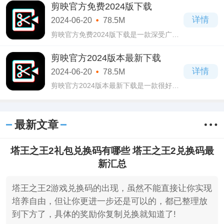
给大家准备了不少的角色，每个都有不同
剪映官方免费2024版下载
的设定和能力，大家可以慢慢探索了解哦!
详情
2024-06-20
78.5M
剪映官方免费2024版下载是一款深受广大
小伙伴们喜爱的剪辑视频软件，剪映官方
免费2024版下载中的优质剪辑模板是很多
剪映官方2024版本最新下载
的，而且还有诸多的抖音热门音乐供你去
详情
2024-06-20
78.5M
使用，你
剪映官方2024版本最新下载是一款很好用
的手机视频剪辑工具，剪映官方2024版本
最新下载有着很好看干净的界面设计，有
着诸多的好评专业剪辑功能，你可以去搭
最新文章
配各种模
塔王之王2礼包兑换码有哪些 塔王之王2兑换码最
新汇总
塔王之王2游戏兑换码的出现，虽然不能直接让你实现
培养自由，但让你更进一步还是可以的，都已整理放
到下方了，具体的奖励你复制兑换就知道了!