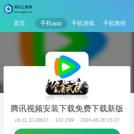
首页
手机app
手机游戏
手机教程
腾讯视频安装下载免费下载新版
v8.11.10.28617
142.15M
2024-06-20 15:37