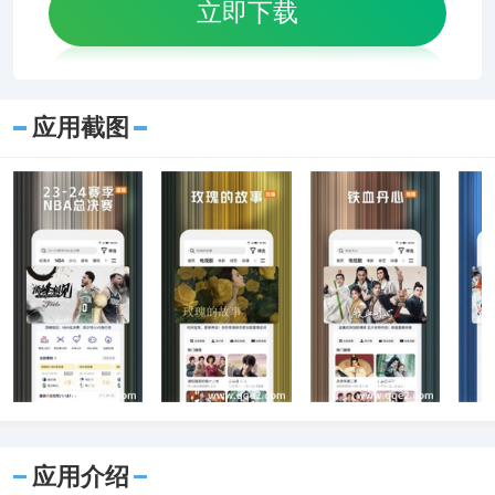
立即下载
应用截图
应用介绍