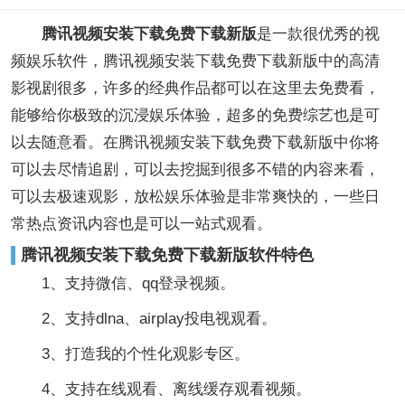
腾讯视频安装下载免费下载新版
是一款很优秀的视
频娱乐软件，腾讯视频安装下载免费下载新版中的高清
影视剧很多，许多的经典作品都可以在这里去免费看，
能够给你极致的沉浸娱乐体验，超多的免费综艺也是可
以去随意看。在腾讯视频安装下载免费下载新版中你将
可以去尽情追剧，可以去挖掘到很多不错的内容来看，
可以去极速观影，放松娱乐体验是非常爽快的，一些日
常热点资讯内容也是可以一站式观看。
腾讯视频安装下载免费下载新版软件特色
1、支持微信、qq登录视频。
2、支持dlna、airplay投电视观看。
3、打造我的个性化观影专区。
4、支持在线观看、离线缓存观看视频。