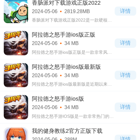
香肠派对下载游戏正版2022
冒险玩法等你体验，超多模式，支持多人
详情
2024-05-06
2819.28MB
联机探
香肠派对下载游戏正版2022是一款硬核类
的吃鸡型竞技对战手游，在香肠派对下载
游戏正版2022中拥有着较为拟真的物理系
阿拉德之怒手游ios版正版
统，它可以让玩家们体验的极为真实的模
详情
2024-05-06
34 MB
拟对战，
阿拉德之怒手游ios版正版是一款非常风靡
的大型多人角色扮演游戏，阿拉德之怒手
游ios版正版游戏采用3D模式，画风精致美
阿拉德之怒手游ios版最新版
丽，人物刻画生动细致独具特色，在游戏
详情
2024-05-06
34 MB
当中你
阿拉德之怒手游ios版最新版是近期以来非
常火爆的一款大型多人角色扮演类型的手
游，在阿拉德之怒手游ios版最新版这款游
阿拉德之怒手游ios版
戏的开场之前你可以自定义你的名称，再
详情
2024-05-06
34 MB
选择你
阿拉德之怒手游IOS版是一款非常热门的大
型多人角色扮演类游戏，在阿拉德之怒手
游IOS版这款游戏当中充满了高燃热血的格
我的健身教练2官方正版下载
斗，点燃你的熊熊斗志，在游戏的开始你
详情
2024-05-06
288M
可以选