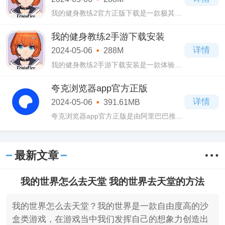
我的健身教练2官方正版下载是一款极其有
趣的美少女养成类手游，我的健身教练2官
方正版下载中有着丰富的健身课程可以去
我的健身教练2手游下载安装
学习，你将可以去触发很多有趣的操作，
详情
2024-05-06
288M
在这
我的健身教练2手游下载安装是一款体验很
棒的美少女养成游戏，我的健身教练2手游
下载安装主打的就是一个趣味健身，大家
夸克浏览器app官方正版
在游戏中可以去训练一下自己的角色，你
详情
2024-05-06
391.61MB
可以
夸克浏览器app官方正版是由阿里巴巴推出
的一款好用且轻便的手机浏览器，在夸克
浏览器app官方正版中采用了全新的U4内
核做为软件核心进行设计，
最新文章
我的世界怎么去天堂 我的世界去天堂的方法
我的世界怎么去天堂？我的世界是一款自由度高的沙
盒类游戏，在游戏当中我们发挥自己的想象力创造出