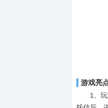
游戏亮
1、玩家
托信后，