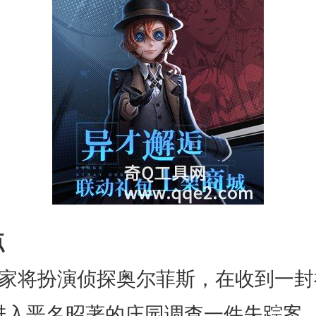
点
将扮演侦探奥尔菲斯，在收到一封
进入恶名昭著的庄园调查一件失踪案