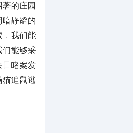
昭著的庄园
阴暗静谧的
索，我们能
我们能够采
去目睹案发
场猫追鼠逃