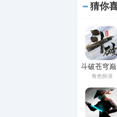
猜你
斗破苍穹巅
对决免费下
角色扮演