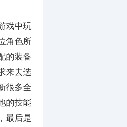
游戏中玩
位角色所
配的装备
求来去选
新很多全
他的技能
，最后是