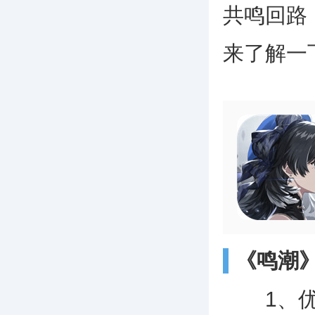
共鸣回路
来了解一
《鸣潮
1、优先