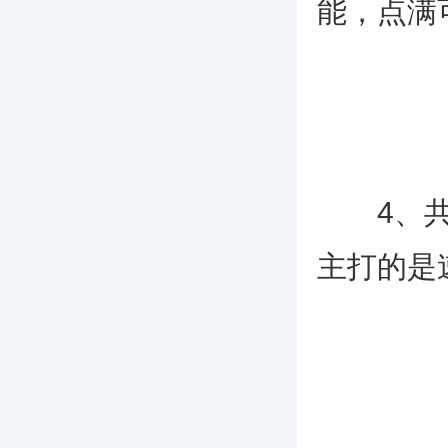
能，点满
4、共鸣
主打的是