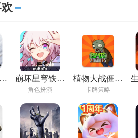
喜欢
峰
崩坏星穹铁道
植物大战僵尸
载
官服下载官方
杂交版安卓下
角色扮演
卡牌策略
正版
载