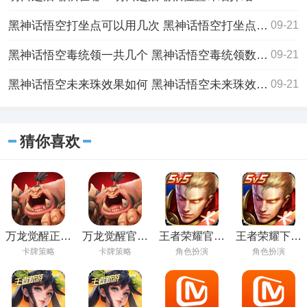
黑神话悟空打坐点可以用几次 黑神话悟空打坐点说明
09-21
黑神话悟空毒统领一共几个 黑神话悟空毒统领数量介绍
09-21
黑神话悟空未来珠效果如何 黑神话悟空未来珠效果使用评价
09-21
猜你喜欢
万龙觉醒正版
万龙觉醒官方
王者荣耀官方
王者荣耀下载
2024最新版
正版
下载版安装
安卓安装下载
卡牌策略
卡牌策略
角色扮演
角色扮演
到手机