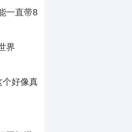
一直带8
世界
这个好像真