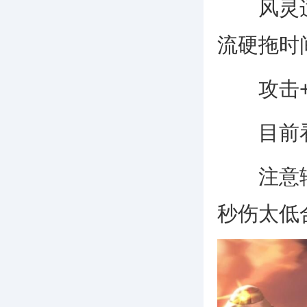
风灵适
流硬拖时
攻击+
目前看
注意辅
秒伤太低