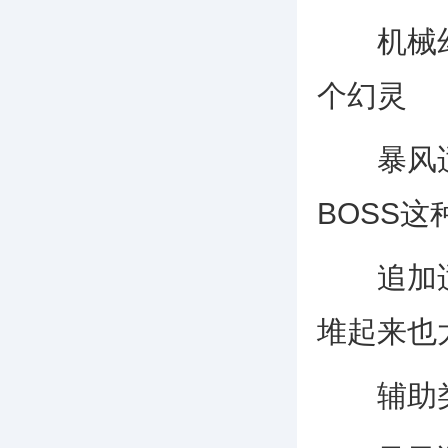
机械幻灵
个幻灵
暴风适
BOSS这
追加适合
堆起来也
辅助