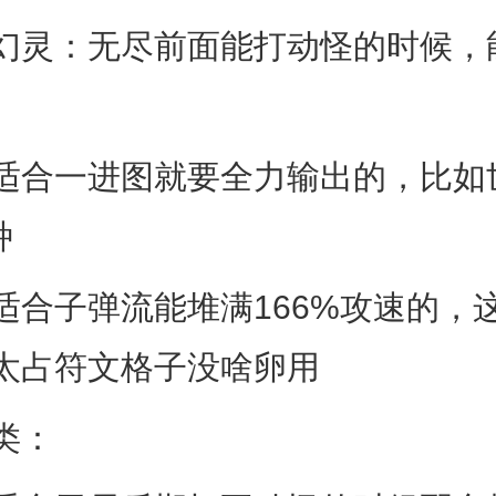
：无尽前面能打动怪的时候，能
合一进图就要全力输出的，比如
种
子弹流能堆满166%攻速的，
太占符文格子没啥卵用
类：