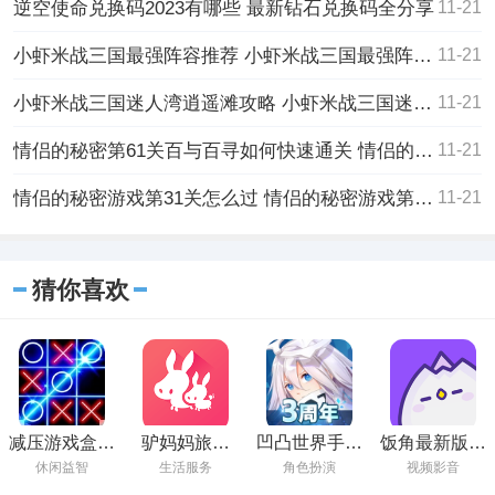
逆空使命兑换码2023有哪些 最新钻石兑换码全分享
11-21
小虾米战三国最强阵容推荐 小虾米战三国最强阵容推荐一览
11-21
小虾米战三国迷人湾逍遥滩攻略 小虾米战三国迷人湾逍遥滩攻略一览
11-21
情侣的秘密第61关百与百寻如何快速通关 情侣的秘密第61关百与百寻快速通关的方法
11-21
情侣的秘密游戏第31关怎么过 情侣的秘密游戏第31关的通关攻略
11-21
猜你喜欢
减压游戏盒子
驴妈妈旅游
凹凸世界手游
饭角最新版下
正版下载
App下载
下载官方正版
载
休闲益智
生活服务
角色扮演
视频影音