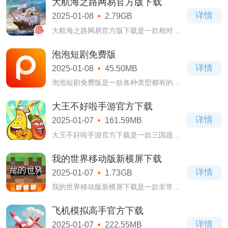
大航海之路网易官方版下载
炼之旅，其中月卡服更是削减大量氪金内
详情
2025-01-08
2.79GB
容哦!
大航海之路网易官方版下载是一款相对休
闲的MMO即时海战游戏。大航海之路网易
官方版下载游戏中拥有真实的场景以及简
泡泡短剧免费版
单的操作玩法，起码四五十级前，体验轻
详情
2025-01-08
45.50MB
松又舒适
泡泡短剧免费版是一款各种类型都有的全
能型播放器，海量优质的短剧作品一网打
尽，可以满足广大用户日常的观看需求，
大王不好啦手游官方下载
全天24小时在线更新推送各种不同类型的
详情
2025-01-07
161.59MB
短剧作
大王不好啦手游官方下载是一款三国题材
的卡牌RPG手游。大王不好啦手游官方下
载这里你所熟悉的武将谋士，都将变成不
我的世界移动版新横屏下载
同的昆虫，不过战火依旧存在，而胜利者
详情
2025-01-07
1.73GB
也会是你
我的世界移动版新横屏下载是一款非常好
玩的像素冒险RPG手游。我的世界移动版
新横屏下载游戏提供庞大的像素世界，玩
飞机模拟高手官方下载
家可以随机生成世界自由探险哦!
详情
2025-01-07
222.55MB