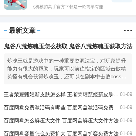
飞机模拟高手官方下载是一款简单有趣的
休闲飞行游戏。飞机模拟高手官方下载游
戏中玩家会拥有各种各样的飞机可以解锁
体验，而操作嘛，就是用弹弓将其弹射出
最新文章
去!
鬼谷八荒炼魂玉怎么获取 鬼谷八荒炼魂玉获取方法
炼魂玉就是游戏中的一种重要资源法宝，对玩家提升
能力有很大的帮助，玩家可以前往指定的区域击败精
英怪有机会获得炼魂玉，还可以在副本中击败boss获
取。
王者荣耀甄姬新皮肤怎么样 王者荣耀甄姬新皮肤玩法技巧
01-09
百度网盘免费激活码有哪些 百度网盘激活码免费领取2025
01-09
百度网盘怎么解压大文件 百度网盘解压大文件方法
01-09
百度网盘容量怎么免费扩大 百度网盘扩容免费方法
01-09