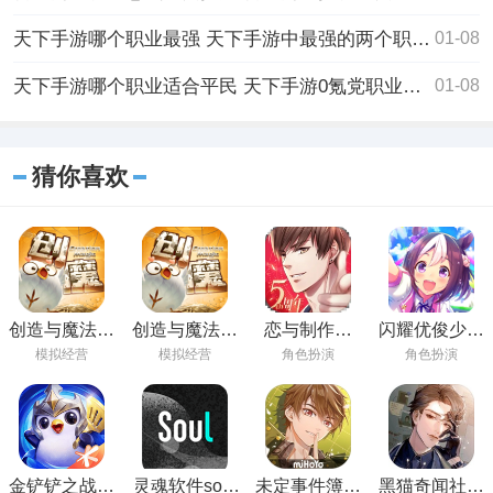
天下手游哪个职业最强 天下手游中最强的两个职业介绍
01-08
天下手游哪个职业适合平民 天下手游0氪党职业选择推荐
01-08
猜你喜欢
创造与魔法手
创造与魔法下
恋与制作人
闪耀优俊少女
游下载最新版
载官方版
2023免费下载
安卓最新版下
模拟经营
模拟经营
角色扮演
角色扮演
载
金铲铲之战手
灵魂软件soul
未定事件簿最
黑猫奇闻社手