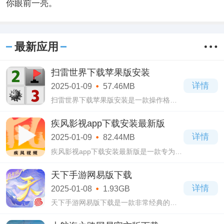
你眼前一亮。
最新应用
扫雷世界下载苹果版安装
详情
2025-01-09
57.46MB
扫雷世界下载苹果版安装是一款操作格外
简单的休闲类手游。扫雷世界下载苹果版
安装完美还原曾经电脑上的单机小游戏，
疾风影视app下载安装最新版
而且还提供了更多难度选择给大家体验哦!
详情
2025-01-09
82.44MB
疾风影视app下载安装最新版是一款专为广
大影迷设计打造的播放软件，这款软件中
有着很多的影视资源，各种高清电影，热
天下手游网易版下载
播电视剧，爆笑综艺，人气动漫等，各种
详情
2025-01-08
1.93GB
类型的
天下手游网易版下载是一款非常经典的网
游IP改编而来的手机游戏。天下手游网易版
下载中玩家将来到大荒世界开启自己的修