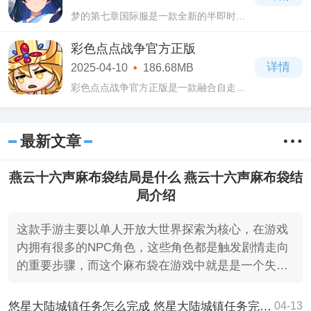
梦的第七章国际服是一款全新的半即时回
合制二次元卡牌游戏，结合了日式画风，
打造了百余位个性鲜明的美少女角色，每
彩色点点战争官方正版
一个角色都有属于自己的强大技能以及自
详情
2025-04-10
186.68MB
己的属
彩色点点战争官方正版是一款融合自走
棋、Roguelike与塔防元素的策略卡牌手
游，以色彩碰撞为核心玩法，为玩家构建
了一个充满随机性与策略深度的奇幻战
最新文章
场。
燕云十六声麻布袋结局是什么 燕云十六声麻布袋结
局介绍
这款手游主要以单人开放大世界探索为核心，在游戏
内拥有很多的NPC角色，这些角色都是触发剧情走向
的重要步骤，而这个麻布袋在游戏中就是是一个失乡
人。
悠星大陆城镇任务怎么完成 悠星大陆城镇任务完成攻略
04-13