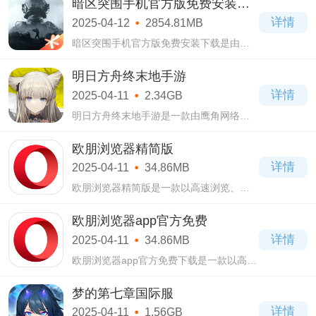
暗区突围手机官方版免费安装下
玩法，以及诸多模式地图，如沙漠、海
载
详情
2025-04-12
2854.81MB
岛、雪地
暗区突围手机官方版免费安装下载是由腾
讯工作室开发的一款真硬核类手机游戏，
游戏画面画质清晰，采用了3D效果的展现
明日方舟终末地手游
方式。
详情
2025-04-11
2.34GB
明日方舟终末地手游是一款由鹰角网络自
主研发的一款3D即时策略RPG游戏，充分
延续了前作明日方舟的一系列玩法元素，
欧朋浏览器精简版
在其背景上续写了全新的剧情故事。
详情
2025-04-11
34.86MB
欧朋浏览器精简版是一款以高速浏览、智
能省流和极致安全为核心优势的跨平台网
页浏览器，历经多次技术革新与市场拓
欧朋浏览器app官方免费
展，现已成为全球用户量超3.5亿的主流浏
详情
2025-04-11
34.86MB
览器之一
欧朋浏览器app官方免费下载是一款以高速
浏览、智能省流、安全防护为核心优势的
多平台浏览器软件，由全球知名浏览器品
梦的第七章国际服
牌Opera推出中文本地化版本。
详情
2025-04-11
1.56GB