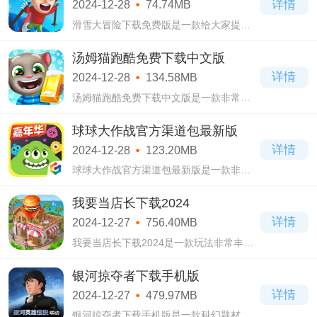
详情
2024-12-28
74.74MB
很带劲!
滑雪大冒险下载免费版是一款给大家提供
无尽跑酷的动作游戏。滑雪大冒险下载免
费版游戏中玩家的挑战就是在雪崩追上你
汤姆猫跑酷免费下载中文版
之前，尽可能的滑出更远的距离。
详情
2024-12-28
134.58MB
汤姆猫跑酷免费下载中文版是一款非常可
爱的动作跑酷游戏。汤姆猫跑酷免费下载
中文版也是采用的三跑道玩法，简单的滑
球球大作战官方渠道包最新版
动屏幕就能控制角色躲避前方的障碍呢!
详情
2024-12-28
123.20MB
球球大作战官方渠道包最新版是一款非常
炫酷的休闲社交手游。球球大作战官方渠
道包最新版游戏的社交属性还不错，战斗
我要当店长下载2024
结束后可以添加好友，局外也有交流频道
详情
2024-12-27
756.40MB
哦!
我要当店长下载2024是一款玩法非常丰富
的休闲模拟游戏。我要当店长下载2024游
戏中玩家可以体验经营餐厅的乐趣，也可
银河掠夺者下载手机版
以自由修改餐厅格局，打造不同风格的主
详情
2024-12-27
479.97MB
题餐厅!
银河掠夺者下载手机版是一款科幻题材背