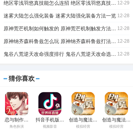
绝区零浅羽悠真技能怎么连招 绝区零浅羽悠真技能连招方法
12-29
迷雾大陆怎么强化装备 迷雾大陆强化装备方法一览
12-28
原神荒芒机制如何触发的 原神荒芒机制触发方法一览
12-28
原神纳齐森科鲁兹怎么玩 原神纳齐森科鲁兹打法攻略
12-28
鬼谷八荒逆天改命强度排行 鬼谷八荒逆天改命选择推荐
12-28
猜你喜欢
恋与制作人
抖音手机版在
创造与魔法手
创造与魔法下
2023免费下载
线观看
游下载最新版
载官方版
角色扮演
视频影音
模拟经营
模拟经营