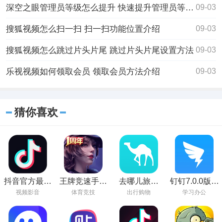
深空之眼管理员等级怎么提升 快速提升管理员等级方法
09-03
搜狐视频怎么扫一扫 扫一扫功能位置介绍
09-03
搜狐视频怎么跳过片头片尾 跳过片头片尾设置方法
09-03
乐视视频如何领取会员 领取会员方法介绍
09-03
猜你喜欢
抖音官方最新
王牌竞速手游
去哪儿旅行
钉钉7.0.0版下
版下载
下载
app官方下载
载
视频影音
体育竞技
出行购物
学习办公