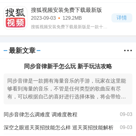
的动作冒险类游戏，在这款蔚蓝档案2023
最新版下载v1.6.1官方版游戏当中提供了丰
搜狐视频安装免费下载最新版
富有趣的玩法，操作简单易上手，就是比
详情
2023-09-03
129.2MB
较费脑
搜狐视频安装免费下载最新版是一款十分
优质的手机追剧软件，有了这款搜狐视频
安装免费下载最新版软件随时随地都可以
进去追剧，还可以帮你打发一下无聊的时
最新文章
间，想
同步音律新手怎么玩 新手玩法攻略
同步音律是一款拥有海量音乐的手游，玩家在这里能
够看到海量的音乐，不管是任何类型的歌曲应有尽
有，可以根据自己的喜好进行选择体验，将会带给你
更多的乐趣。
同步音律怎么调难度 调难度教程
09-03
深空之眼巡天英招技能怎么样 巡天英招技能解析
09-03