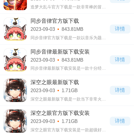
造梦大乱斗官方下载是一款非常棒的冒险
类游戏，在这款造梦大乱斗官方下载游戏
当中拥有精美细腻的画面场景，更有随机
同步音律官方版下载
地图，每局地形和资源刷新的都是不一样
详情
2023-09-03
843.81MB
的，可
同步音律官方版下载是一款以音乐为题材
的手游，这里为玩家们提供了海量的音
乐，不管是任何类型的音乐应有尽有，足
同步音律最新版下载安装
以满足每位玩家的体验需求，保证不会让
详情
2023-09-03
843.81MB
你感觉到
同步音律最新版下载安装是一款十分经典
的音乐类游戏，同步音律最新版下载安装
游戏画面设计的十分精美细腻，各种五颜
深空之眼最新版下载
六色的场景能够自由欣赏，满足大家的视
详情
2023-09-03
1.71GB
觉盛宴
深空之眼最新版下载是一款当下非常火爆
的动作冒险类游戏，拥有全新的游戏画面
设计，具有精美细腻的画面，能够满足玩
深空之眼官方版下载安装
家的视觉盛宴，玩起来将会无比的爽快，
详情
2023-09-03
1.71GB
更有海
深空之眼官方版下载安装是一款超级好玩