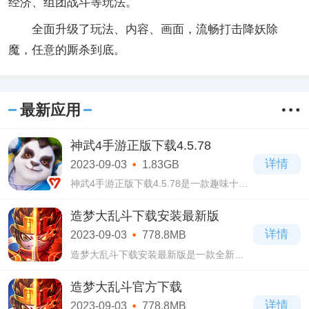
经济、组团战斗等玩法。
全面升级了玩法、内容、画面，流畅打击降妖除
魔，任意的厮杀到底。
最新应用
神武4手游正版下载4.5.78
详情
2023-09-03
1.83GB
神武4手游正版下载4.5.78是一款趣味十足
的角色扮演类游戏，神武4手游正版下载
4.5.78游戏画面设计的极其精美，具有中国
造梦大乱斗下载安装最新版
仙侠风格，让人看起来焕然一新，还会有
详情
2023-09-03
778.8MB
种身临其
造梦大乱斗下载安装最新版是一款全新推
出的公平moba竞技与roguelike冒险类手
游，该作延续了造梦系列的剧情，同时又
造梦大乱斗官方下载
进行了创新，让玩家们体验到全新的游戏
详情
2023-09-03
778.8MB
体验，玩起